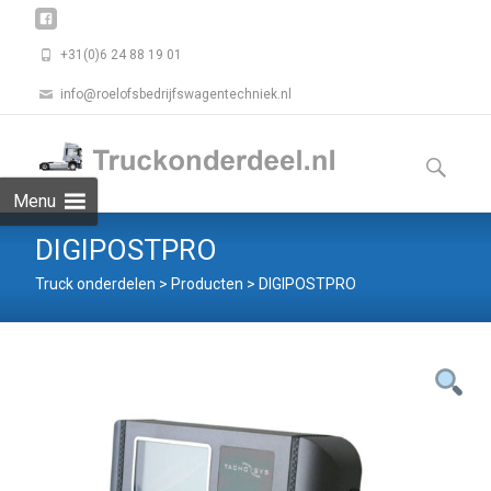
+31(0)6 24 88 19 01
info@roelofsbedrijfswagentechniek.nl
Skip
to
Zoeken
content
naar:
Menu
DIGIPOSTPRO
Truck onderdelen
>
Producten
>
DIGIPOSTPRO