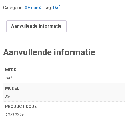
105XF
achterspatbord
Categorie:
XF euro5
Tag:
Daf
houder
(set)
Aanvullende informatie
aantal
Aanvullende informatie
MERK
Daf
MODEL
XF
PRODUCT CODE
1371224+