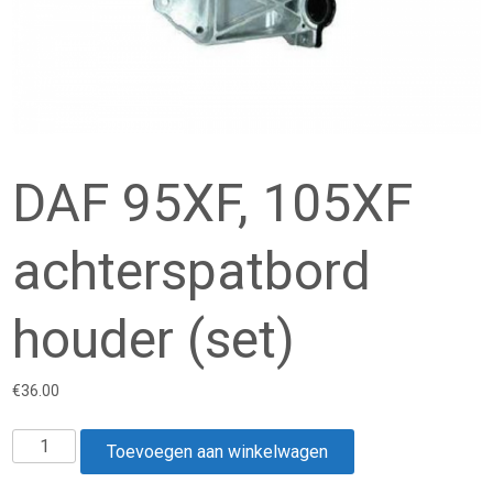
DAF 95XF, 105XF
achterspatbord
houder (set)
€
36.00
DAF
Toevoegen aan winkelwagen
95XF,