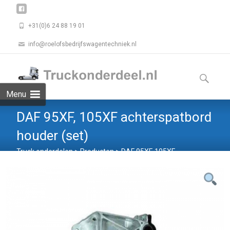
+31(0)6 24 88 19 01
info@roelofsbedrijfswagentechniek.nl
Skip
to
Zoeken
content
naar:
Menu
DAF 95XF, 105XF achterspatbord
houder (set)
Truck onderdelen
>
Producten
>
DAF 95XF, 105XF
achterspatbord houder (set)