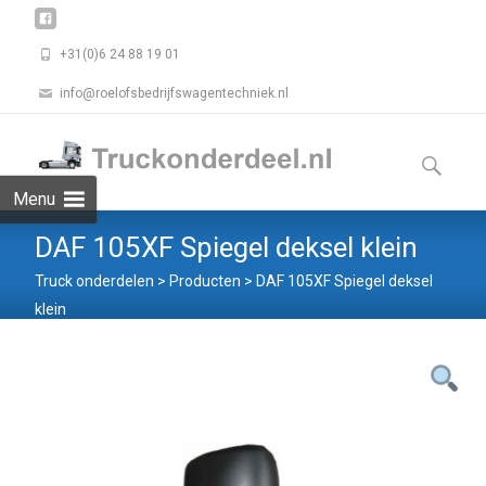
+31(0)6 24 88 19 01
info@roelofsbedrijfswagentechniek.nl
Skip
to
Zoeken
content
naar:
Menu
DAF 105XF Spiegel deksel klein
Truck onderdelen
>
Producten
>
DAF 105XF Spiegel deksel
klein