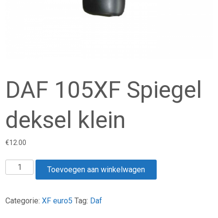
DAF 105XF Spiegel
deksel klein
€
12.00
DAF
Toevoegen aan winkelwagen
105XF
Spiegel
deksel
Categorie:
XF euro5
Tag:
Daf
klein